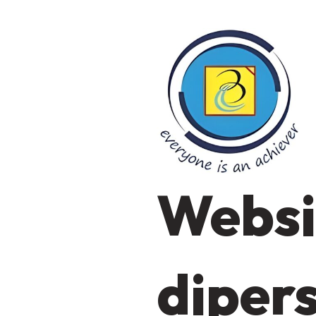
Websi
diper