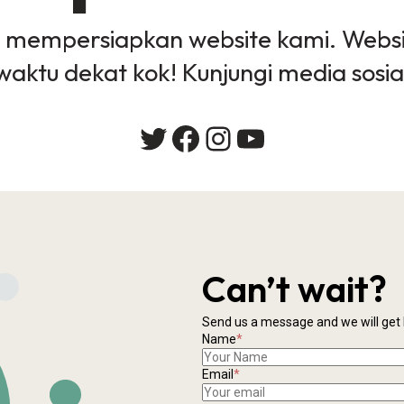
 mempersiapkan website kami. Webs
waktu dekat kok! Kunjungi media sosia
Twitter
Facebook
Instagram
YouTube
Can’t wait?
Send us a message and we will get 
Name
*
Email
*